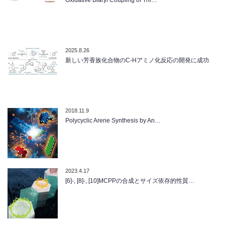
Oxidative Biaryl Coupling of Thi…
2025.8.26
新しい芳香族化合物のC-Hアミノ化反応の開発に成功
2018.11.9
Polycyclic Arene Synthesis by An…
2023.4.17
[6]-, [8]-, [10]MCPPの合成とサイズ依存的性質…