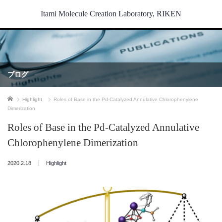
Itami Molecule Creation Laboratory, RIKEN
ブログ
ホーム
Highlight
Roles of Base in the Pd-Catalyzed Annulative Chlorophenylene
Dimerization
Roles of Base in the Pd-Catalyzed Annulative
Chlorophenylene Dimerization
2020.2.18
Highlight