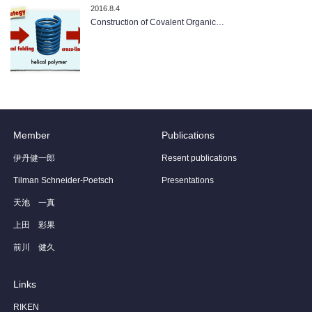
2016.8.4
Construction of Covalent Organic…
Member
Publications
伊丹健一郎
Resent publications
Tilman Schneider-Poetsch
Presentations
天池 一真
上田 彩果
前川 健久
Links
RIKEN