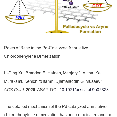
Roles of Base in the Pd-Catalyzed Annulative
Chlorophenylene Dimerization
Li-Ping Xu, Brandon E. Haines, Manjaly J. Ajitha, Kei
Murakami, Kenichiro Itami*, Djamaladdin G. Musaev*
ACS Catal.
2020
, ASAP. DOI:
10.1021/acscatal.9b05328
The detailed mechanism of the Pd-catalyzed annulative
chlorophenylene dimerization has been elucidated and the