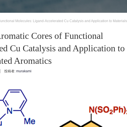
Functional Molecules: Ligand-Accelerated Cu Catalysis and Application to Material
Aromatic Cores of Functional
d Cu Catalysis and Application to
nted Aromatics
投稿者:
murakami