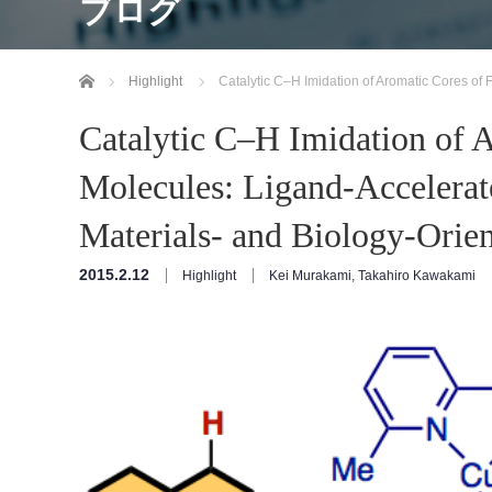
ブログ
ホーム
Highlight
Catalytic C–H Imidation of Aromatic Cores of 
Catalytic C–H Imidation of 
Molecules: Ligand-Accelerate
Materials- and Biology-Orie
2015.2.12
Highlight
Kei Murakami
,
Takahiro Kawakami