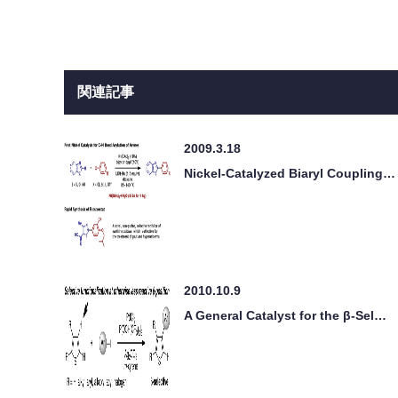
関連記事
2009.3.18
Nickel-Catalyzed Biaryl Coupling…
2010.10.9
A General Catalyst for the β-Sel…