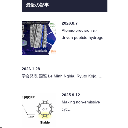
最近の記事
2026.8.7
Atomic-precision π-
driven peptide hydrogel
…
2026.1.28
学会発表 国際 Le Minh Nghia, Ryuto Kojo, …
2025.9.12
Making non-emissive
cyc…