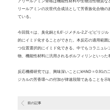
アリールアミン骨格は機能性材料や生物活性物質な
リールアミンの次世代合成法として芳香族化合物の炭
ている。
今回我々は、臭化銅と6,6’-ジメチル-2,2’-ビピリジル（6
的にイミド化することができた。本反応の適用範囲
つ位置選択的にイミド化できる。中でもコラニュレ
物、機能性材料に汎用されるポルフィリンといった
反応機構研究では、興味深いことにk
H
/k
D
= 0.9
ジカルの芳香環への付加が律速段階であることを示
前の記事