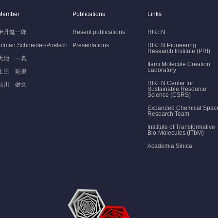
Member
Publications
Links
伊丹健一郎
Resent publications
RIKEN
Tilman Schneider-Poetsch
Presentations
RIKEN Pioneering
Research Institute (PRI)
天池 一真
Itami Molecule Creation
Laboratory
上田 彩果
RIKEN Center for
前川 健久
Sustainable Resource
Science (CSRS)
Expanded Chemical Spac
Research Team
Institute of Transformative
Bio-Molecules (ITbM)
Academia Sinica