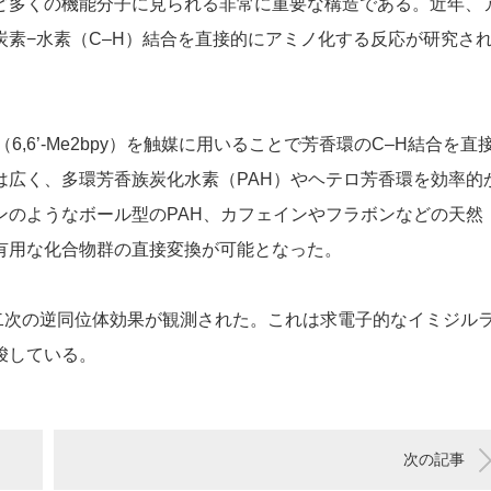
ど多くの機能分子に見られる非常に重要な構造である。近年、
素−水素（C–H）結合を直接的にアミノ化する反応が研究さ
,6’-Me
2
bpy）を触媒に用いることで芳香環のC–H結合を直
は広く、多環芳香族炭化水素（PAH）やヘテロ芳香環を効率的
ンのようなボール型のPAH、カフェインやフラボンなどの天然
有用な化合物群の直接変換が可能となった。
1の二次の逆同位体効果が観測された。これは求電子的なイミジル
唆している。
次の記事