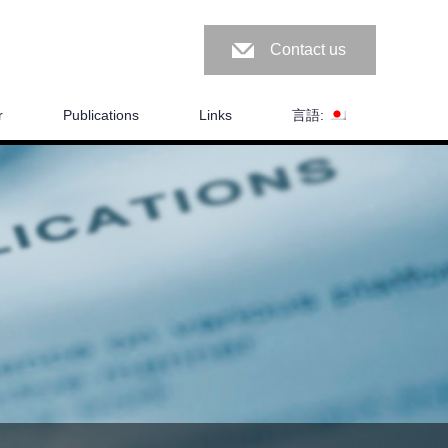
Contact us
r
Publications
Links
言語: