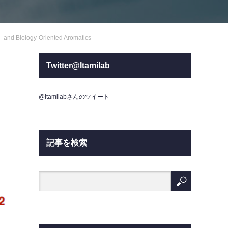
s- and Biology-Oriented Aromatics
Twitter@Itamilab
@Itamilabさんのツイート
記事を検索