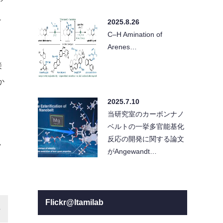
ア
れ
2025.8.26
C–H Amination of
Arenes…
接
か
2025.7.10
当研究室のカーボンナノ
ベルトの一挙多官能基化
反応の開発に関する論文
ラ
がAngewandt…
Flickr@Itamilab