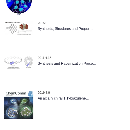
2015.6.1
Synthesis, Structures and Proper…
2011.4.13
Synthesis and Racemization Proce…
2019.8.9
An axially chiral 1,1′-biazulene…