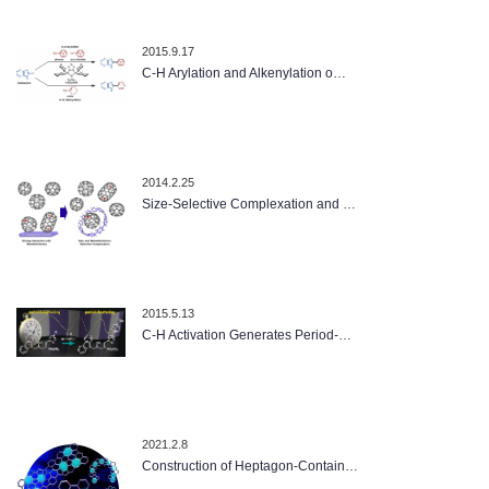
2015.9.17
C-H Arylation and Alkenylation o…
2014.2.25
Size-Selective Complexation and …
2015.5.13
C-H Activation Generates Period-…
2021.2.8
Construction of Heptagon‐Contain…