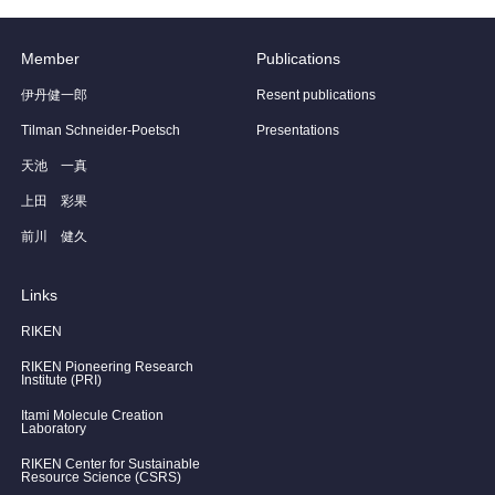
Member
Publications
伊丹健一郎
Resent publications
Tilman Schneider-Poetsch
Presentations
天池 一真
上田 彩果
前川 健久
Links
RIKEN
RIKEN Pioneering Research
Institute (PRI)
Itami Molecule Creation
Laboratory
RIKEN Center for Sustainable
Resource Science (CSRS)