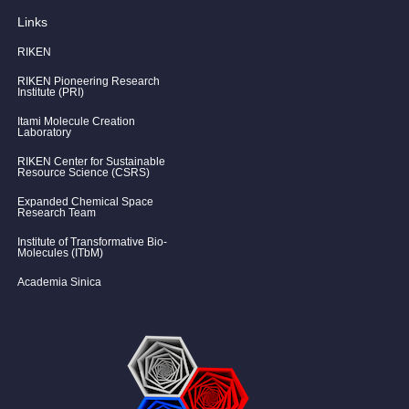
Links
RIKEN
RIKEN Pioneering Research
Institute (PRI)
Itami Molecule Creation
Laboratory
RIKEN Center for Sustainable
Resource Science (CSRS)
Expanded Chemical Space
Research Team
Institute of Transformative Bio-
Molecules (ITbM)
Academia Sinica