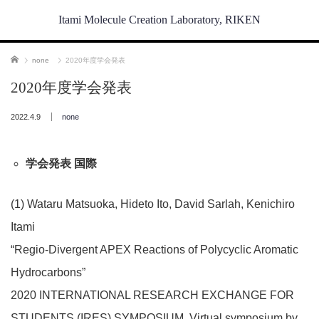
Itami Molecule Creation Laboratory, RIKEN
ホーム
none
2020年度学会発表
2020年度学会発表
2022.4.9
none
学会発表 国際
(1) Wataru Matsuoka, Hideto Ito, David Sarlah, Kenichiro
Itami
“Regio-Divergent APEX Reactions of Polycyclic Aromatic
Hydrocarbons”
2020 INTERNATIONAL RESEARCH EXCHANGE FOR
STUDENTS (IRES) SYMPOSIUM, Virtual symposium by