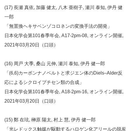
(17) 長瀬 真依, 加藤 健太, 八木 亜樹子, 瀬川 泰知, 伊丹 健
一郎
「無置換ヘキサベンゾコロネンの変換手法の開発」
日本化学会第101春季年会, A17-2pm-08, オンライン開催,
2021年03月20日（口頭）
(16) 周戸 大季, 桑山 元伸, 瀬川 泰知, 伊丹 健一郎
「(6,6)カーボンナノベルトと求ジエン体のDiels–Alder反
応によるシクロイプチセン類の合成」
日本化学会第101春季年会, A18-2pm-16, オンライン開催,
2021年03月20日（口頭）
(15) 鄭 在玹, 榊原 陽太, 村上 慧, 伊丹 健一郎
「光レドックス触媒が駆動するハロゲン化アリールの脱炭