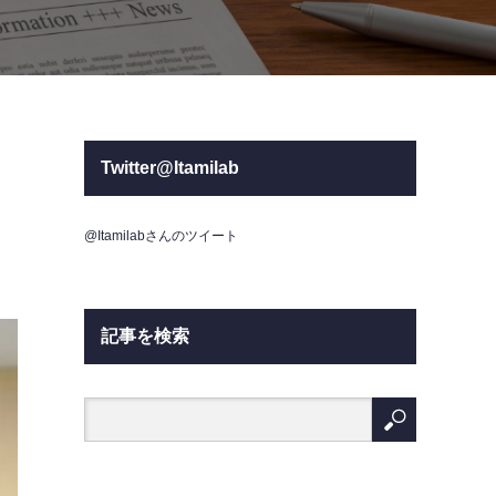
Twitter@Itamilab
@Itamilabさんのツイート
記事を検索