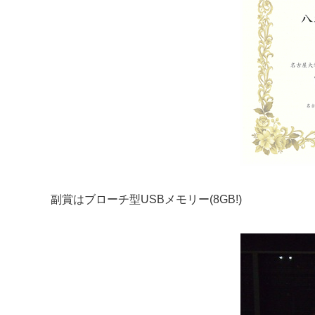
副賞はブローチ型USBメモリー(8GB!)