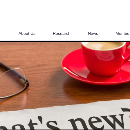
About Us
Research
News
Membe