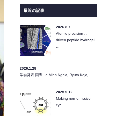
最近の記事
2026.8.7
Atomic-precision π-
driven peptide hydrogel
…
2026.1.28
学会発表 国際 Le Minh Nghia, Ryuto Kojo, …
2025.9.12
Making non-emissive
cyc…