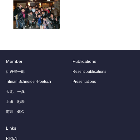
Member
Publications
伊丹健一郎
Resent publications
Tilman Schneider-Poetsch
Presentations
天池 一真
上田 彩果
前川 健久
Links
RIKEN