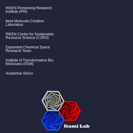
RIKEN Pioneering Research
Institute (PRI)
Itami Molecule Creation
Laboratory
RIKEN Center for Sustainable
Resource Science (CSRS)
Expanded Chemical Space
Research Team
Institute of Transformative Bio-
Molecules (ITbM)
Academia Sinica