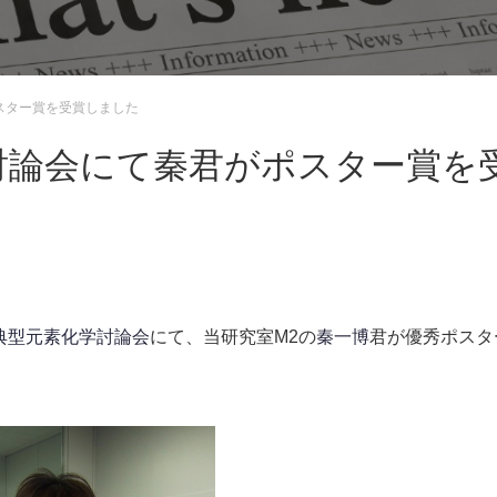
スター賞を受賞しました
討論会にて秦君がポスター賞を
典型元素化学討論会
にて、当研究室M2の
秦一博
君が優秀ポスタ