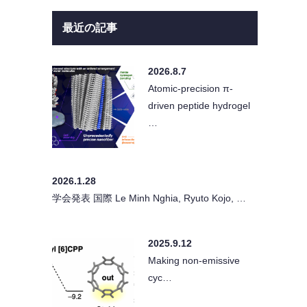
最近の記事
2026.8.7
Atomic-precision π-
driven peptide hydrogel
…
2026.1.28
学会発表 国際 Le Minh Nghia, Ryuto Kojo, …
2025.9.12
Making non-emissive
cyc…