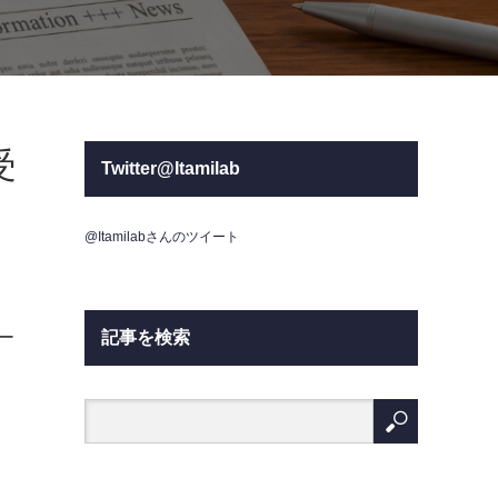
受
Twitter@Itamilab
@Itamilabさんのツイート
ー
記事を検索