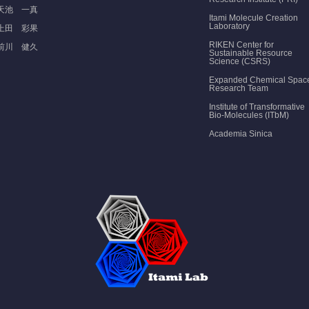
天池 一真
Itami Molecule Creation
Laboratory
上田 彩果
RIKEN Center for
前川 健久
Sustainable Resource
Science (CSRS)
Expanded Chemical Spac
Research Team
Institute of Transformative
Bio-Molecules (ITbM)
Academia Sinica