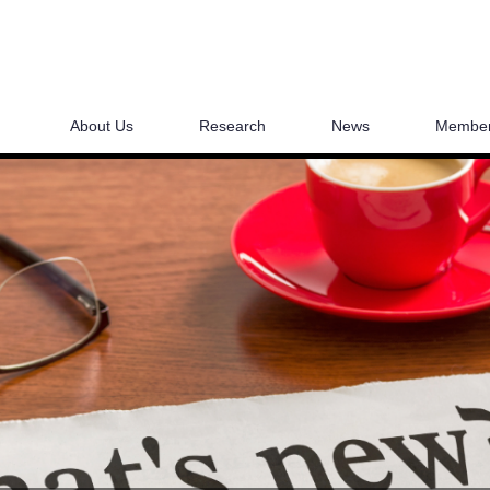
About Us
Research
News
Membe