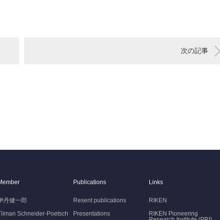
次の記事
Member
Publications
Links
伊丹健一郎
Resent publications
RIKEN
Tilman Schneider-Poetsch
Presentations
RIKEN Pioneering
Research Institute (PRI)