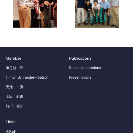
Member
Publications
伊丹健一郎
Resent publications
Tilman Schneider-Poetsch
Presentations
天池 一真
上田 彩果
前川 健久
Links
RIKEN