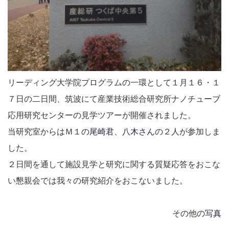
リーディング大学院プログラムの一環として１月１６・１
７日の二日間、筑波にて産業技術総合研究所ナノチューブ
応用研究センターの見学ツアーが開催されました。
当研究室からはＭ１の
尾崎君
、
八木さん
の２人が参加しま
した。
２日間を通して施設見学と研究に関する質疑応答をおこな
い懇親会では我々の研究紹介をおこないました。
その他の
写真