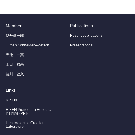
Member
Publications
伊丹健一郎
Resent publications
Tilman Schneider-Poetsch
Presentations
天池 一真
上田 彩果
前川 健久
Links
RIKEN
RIKEN Pioneering Research
Institute (PRI)
Itami Molecule Creation
Laboratory