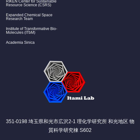
RIKEN Center for Sustainable
Resource Science (CSRS)
Expanded Chemical Space
Research Team
Institute of Transformative Bio-
Molecules (ITbM)
Academia Sinica
351-0198 埼玉県和光市広沢2-1 理化学研究所 和光地区 物
質科学研究棟 S602