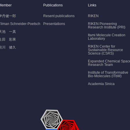
Member
Publications
Links
伊丹健一郎
Resent publications
RIKEN
Tilman Schneider-Poetsch
Presentations
RIKEN Pioneering
Research Institute (PRI)
天池 一真
Itami Molecule Creation
Laboratory
上田 彩果
RIKEN Center for
前川 健久
Sustainable Resource
Science (CSRS)
Expanded Chemical Spac
Research Team
Institute of Transformative
Bio-Molecules (ITbM)
Academia Sinica