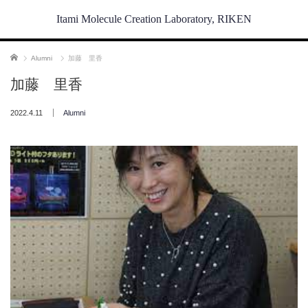
Itami Molecule Creation Laboratory, RIKEN
ホーム
Alumni
加藤 里香
加藤 里香
2022.4.11
Alumni