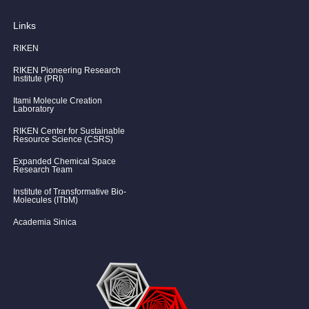
Links
RIKEN
RIKEN Pioneering Research
Institute (PRI)
Itami Molecule Creation
Laboratory
RIKEN Center for Sustainable
Resource Science (CSRS)
Expanded Chemical Space
Research Team
Institute of Transformative Bio-
Molecules (ITbM)
Academia Sinica