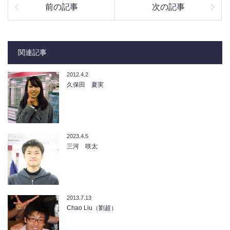
前の記事
次の記事
関連記事
2012.4.2
久保田 夏実
2023.4.5
三河 咲太
2013.7.13
Chao Liu（劉超）