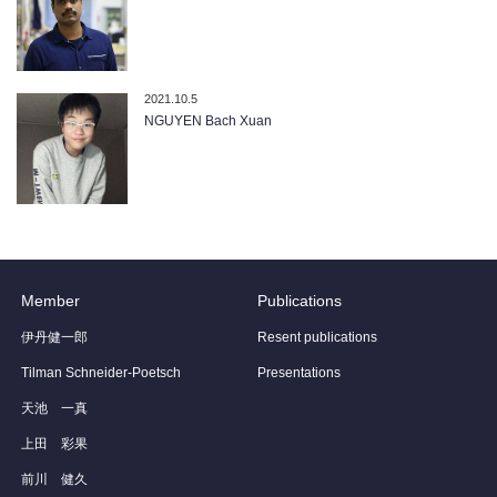
2021.10.5
NGUYEN Bach Xuan
Member
Publications
伊丹健一郎
Resent publications
Tilman Schneider-Poetsch
Presentations
天池 一真
上田 彩果
前川 健久