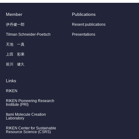
Member
Publications
伊丹健一郎
Resent publications
Tilman Schneider-Poetsch
Presentations
天池 一真
上田 彩果
前川 健久
Links
RIKEN
RIKEN Pioneering Research
Institute (PRI)
Itami Molecule Creation
Laboratory
RIKEN Center for Sustainable
Resource Science (CSRS)