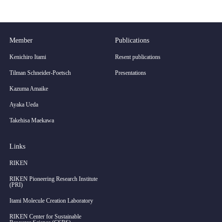
Member
Publications
Kenichiro Itami
Resent publications
Tilman Schneider-Poetsch
Presentations
Kazuma Amaike
Ayaka Ueda
Takehisa Maekawa
Links
RIKEN
RIKEN Pioneering Research Institute
(PRI)
Itami Molecule Creation Laboratory
RIKEN Center for Sustainable