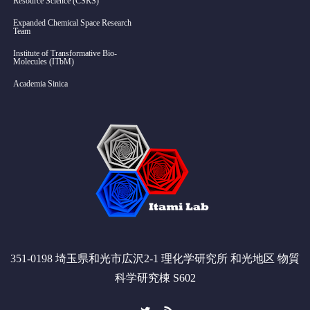
Resource Science (CSRS)
Expanded Chemical Space Research
Team
Institute of Transformative Bio-
Molecules (ITbM)
Academia Sinica
351-0198 埼玉県和光市広沢2-1 理化学研究所 和光地区 物質
科学研究棟 S602
Twitter
RSS