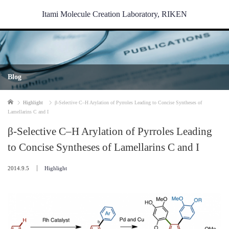
Itami Molecule Creation Laboratory, RIKEN
Blog
Home
Highlight
β-Selective C–H Arylation of Pyrroles Leading to Concise Syntheses of
Lamellarins C and I
β-Selective C–H Arylation of Pyrroles Leading
to Concise Syntheses of Lamellarins C and I
2014.9.5
Highlight