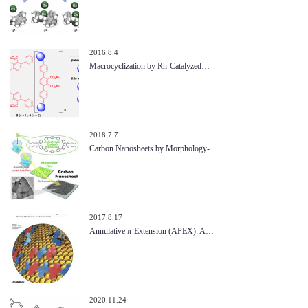
2016.8.4
Macrocyclization by Rh-Catalyzed…
2018.7.7
Carbon Nanosheets by Morphology-…
2017.8.17
Annulative π-Extension (APEX): A…
2020.11.24