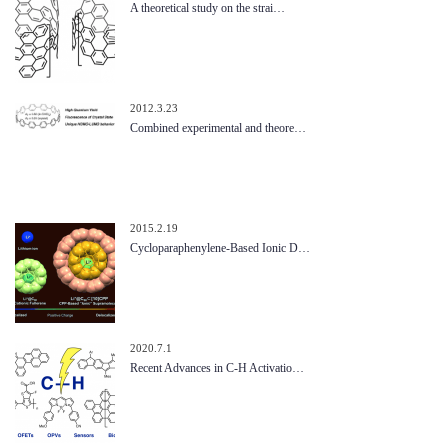
A theoretical study on the strai…
2012.3.23
Combined experimental and theore…
2015.2.19
Cycloparaphenylene-Based Ionic D…
2020.7.1
Recent Advances in C-H Activatio…