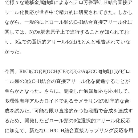
で様々な遷移金属触媒によるヘテロ芳香環C–H結合直接ア
リール化反応が世界中で精力的に研究されてきた。しかし
ながら、一般的にピロール類のC–H結合直接アリール化に
関しては、Nのα炭素原子上で進行することが知られてお
り、β位での選択的アリール化はほとんど報告されていな
かった。
今回、RhCl(CO){P[OCH(CF
3
)
2
]
3
}
2
/Ag
2
CO
3
触媒
[1]
がピロ
ール類のβ位C–H結合の直接アリール化を促進することが
明らかとなった。さらに、開発した触媒反応を応用して、
多環性海洋アルカロイドであるラメラリンIの効率的な合
成を試みた。可能な限り直接的かつ短段階で合成を達成す
るため、開発したピロール類のβ位選択的アリール化反応
に加えて、新たなC–H/C–H結合直接カップリング反応を用