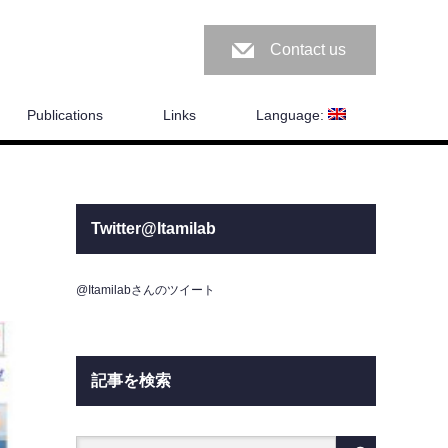
Contact us
Publications
Links
Language:
Twitter@Itamilab
@Itamilabさんのツイート
記事を検索