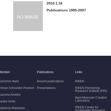
2010.1.16
Publications 1995-2007
Member
Publications
Links
Kenichiro Itami
Resent publications
RIKEN
Tilman Schneider-Poetsch
Presentations
RIKEN Pioneering
Research Institute (PRI)
Kazuma Amaike
Itami Molecule Creation
Laboratory
Ayaka Ueda
RIKEN Center for
Takehisa Maekawa
Sustainable Resource