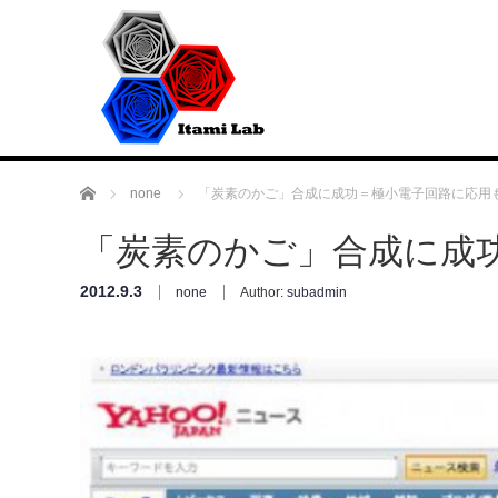
Home
none
「炭素のかご」合成に成功＝極小電子回路に応用
「炭素のかご」合成に成
2012.9.3
none
Author:
subadmin